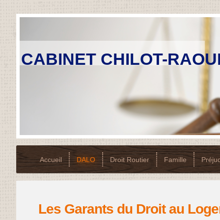
CABINET CHILOT-RAOU
Accueil
DALO
Droit Routier
Famille
Préju
Les Garants du Droit au Log