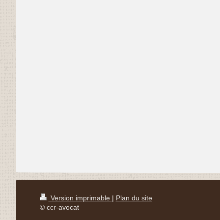
Version imprimable
|
Plan du site
© ccr-avocat