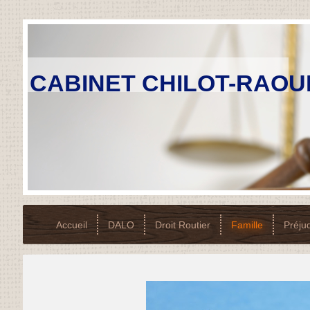
CABINET CHILOT-RAOU
Accueil
DALO
Droit Routier
Famille
Préju