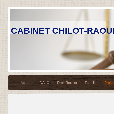
CABINET CHILOT-RAOU
Accueil
DALO
Droit Routier
Famille
Préju