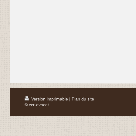
Version imprimable
|
Plan du site
© ccr-avocat